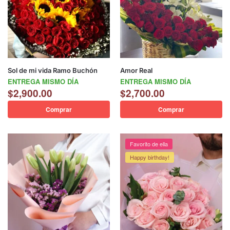
Sol de mi vida Ramo Buchón
Amor Real
ENTREGA MISMO DÍA
ENTREGA MISMO DÍA
$
2,900.00
$
2,700.00
Comprar
Comprar
Favorito de ella
Happy birthday!