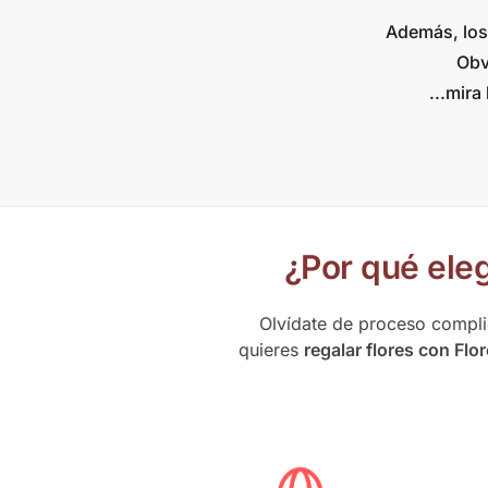
Además, los 
Obv
...mira
¿Por qué eleg
Olvídate de proceso compl
quieres
regalar flores con Flo