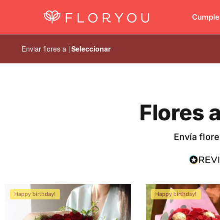
Los arreglos favoritos
Cumple
Enviar flores a |
Seleccionar
Flores 
Envía flor
Happy birthday!
Happy birthday!