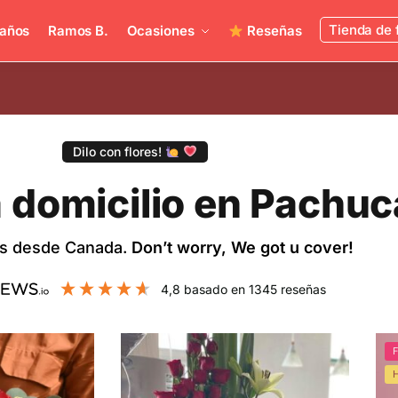
Tienda de 
años
Ramos B.
Ocasiones
Reseñas
Dilo con flores!
a domicilio en Pachuc
es desde Canada.
Don’t worry, We got u cover!
4,8
basado en
1345
reseñas
F