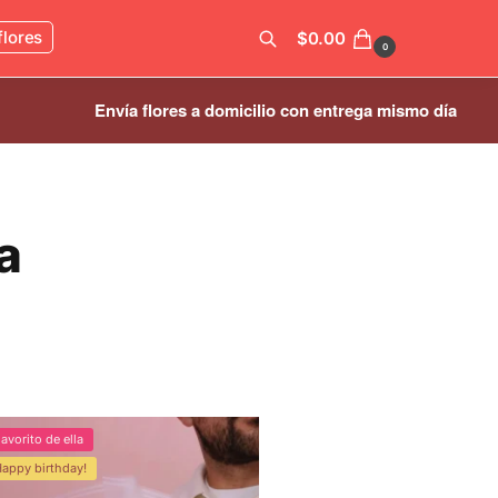
flores
$
0.00
0
Envía flores a domicilio con entrega mismo día
Buscar
a
avorito de ella
Happy birthday!