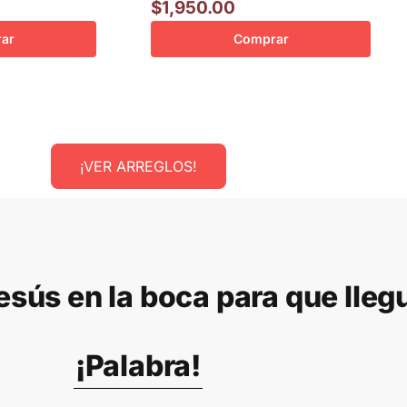
$
1,950.00
ar
Comprar
¡VER ARREGLOS!
esús en la boca para que lle
¡Palabra!