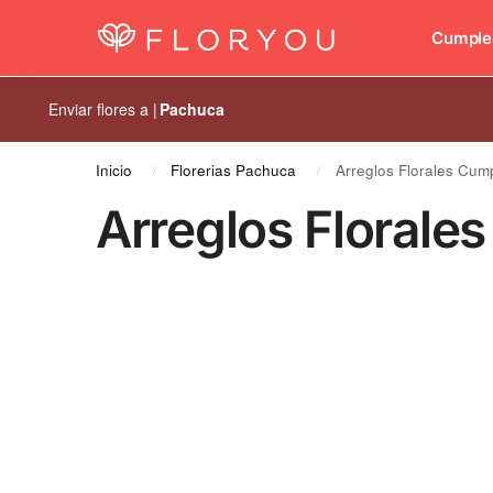
Los arreglos favoritos
Cumple
Enviar flores a |
Pachuca
Inicio
Florerias Pachuca
Arreglos Florales Cu
/
/
Arreglos Floral