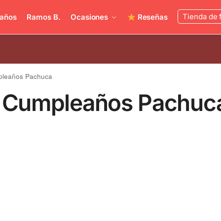
Tienda de 
años
Ramos B.
Ocasiones
Reseñas
mpleaños Pachuca
es Cumpleaños Pachuc