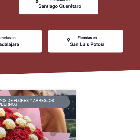
Santiago Querétaro
orerías en
Florerías en
dalajara
San Luis Potosí
MOS DE FLORES Y ARREGLOS
ODERNOS