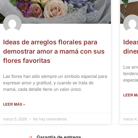
Ideas de arreglos florales para
Idea
demostrar amor a mamá con sus
dine
flores favoritas
Los arr
tendenc
Las flores han sido siempre un símbolo especial para
especia
expresar amor y gratitud, y cuando se trata de
mamá, cada detalle tiene un valor único.
LEER M
LEER MÁS »
marzo 5, 2026
No hay comentarios
marzo 4
Garantía de entrega