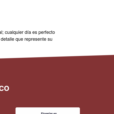
; cualquier día es perfecto
l detalle que represente su
ico
Florerías en