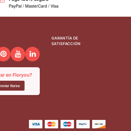
PayPal / MasterCard / Visa
GARANTÍA DE
SATISFACCIÓN
r en Floryou?
nviar flores