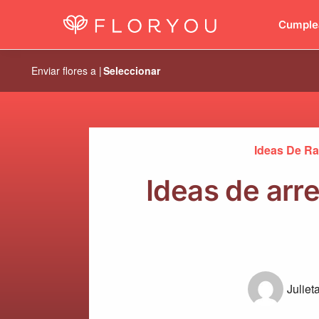
Los arreglos favoritos
Cumple
Enviar flores a |
Seleccionar
Ideas De Ra
Ideas de arre
Juliet