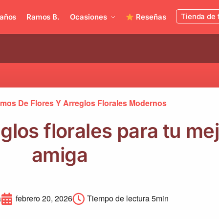
Tienda de 
años
Ramos B.
Ocasiones
Reseñas
mos De Flores Y Arreglos Florales Modernos
glos florales para tu me
amiga
a
febrero 20, 2026
Tiempo de lectura 5min