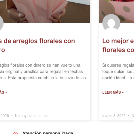
s de arreglos florales con
Lo mejor e
ro
florales c
eglos florales con dinero se han vuelto una
Si quieres regala
ia original y práctica para regalar en fechas
toque dulce, los 
les. Esta propuesta combina la belleza de las
opción ideal. La
ÁS »
LEER MÁS »
, 2026
No hay comentarios
marzo 3, 2026
N
Atención personalizada